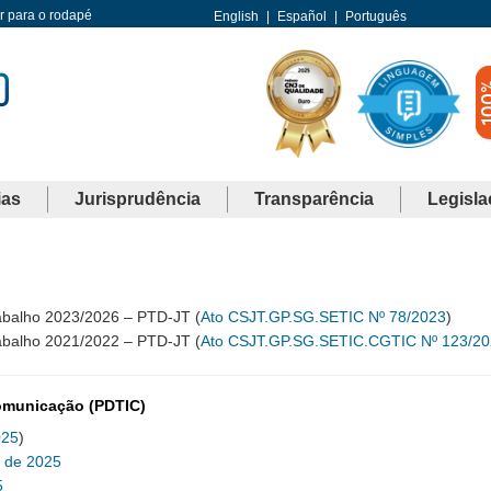
Ir para o rodapé
English
|
Español
|
Português
ias
Jurisprudência
Transparência
Legisla
rabalho 2023/2026 – PTD-JT (
Ato CSJT.GP.SG.SETIC Nº 78/2023
)
rabalho 2021/2022 – PTD-JT (
Ato CSJT.GP.SG.SETIC.CGTIC Nº 123/20
Comunicação (PDTIC)
025
)
C de 2025
5