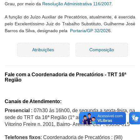
Grau, por meio da
Resolução Administrativa 116/2007
.
A função do Juízo Auxiliar de Precatórios, atualmente, é exercida
pelo Excelentíssimo Juiz do Trabalho Substituto, Guilherme José
Barros da Silva, designado pela
Portaria/GP 32/202
6.
Atribuições
Composição
Fale com a Coordenadoria de Precatórios - TRT 16ª
Região
Canais de Atendimento:
Presencial :
07h30 às 16h00,
de segunda a sexta-feira, na
sede do TRT da 16ª Região
(1º andar), na Avenida
Vitorino Freire n. 2001, Bairro- Areinha. CEP: 65030-015
Telefones fixos
: Coordenadoria de Precatórios : (98)