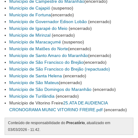
Município de Campestre do Maranhão
(encerrado)
Município de Cajapió
(suspenso)
Município de Fortuna
(encerrado)
Município de Governador Edison Lobão
(encerrado)
Município de Igarapé do Meio
(encerrado)
Município de Mirinzal
(encerrado)
Município de Maracaçumé
(suspenso)
Município de Matões do Norte
(encerrado)
Município de Santo Amaro do Maranhão
(encerrado)
Município de São Francisco do Brejão
(encerrado)
Município de São Francisco do Brejão (repactuado)
Município de Santa Helena
(encerrado)
Município de São Mateus
(encerrado)
Município de São Domingos do Maranhão
(encerrado)
Município de Turilândia
(encerrado)
Município de Vitorino Freire
25.ATA DE AUDIENCIA
CRONOGRAMA MUNIC VITORINO FREIRE.pdf
(encerrado)
Conteúdo de responsabilidade do
Precatório
, atualizado em
03/03/2026 - 11:42.