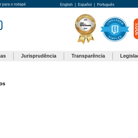
Ir para o rodapé
English
|
Español
|
Português
ias
Jurisprudência
Transparência
Legisla
ios