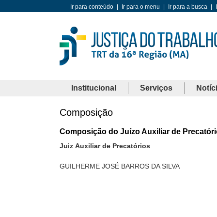
Ir para conteúdo
|
Ir para o menu
|
Ir para a busca
|
Institucional
Serviços
Notíc
Composição
Composição do Juízo Auxiliar de Precatór
Juiz Auxiliar de Precatórios
GUILHERME JOSÉ BARROS DA SILVA