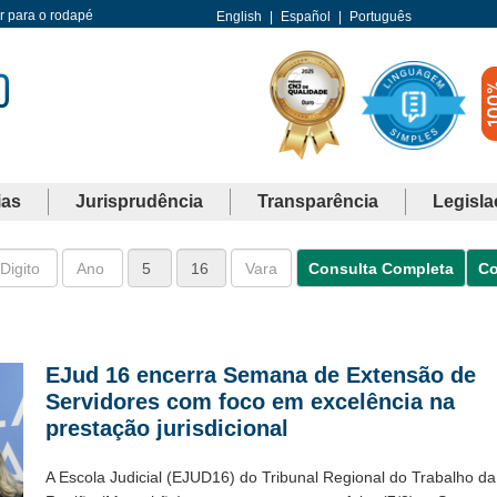
Ir para o rodapé
English
|
Español
|
Português
ias
Jurisprudência
Transparência
Legisla
Consulta Completa
Co
EJud 16 encerra Semana de Extensão de
Servidores com foco em excelência na
prestação jurisdicional
A Escola Judicial (EJUD16) do Tribunal Regional do Trabalho da