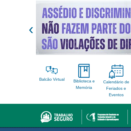
‹
Balcão Virtual
Biblioteca e
Calendário de
Memória
Feriados e
Eventos