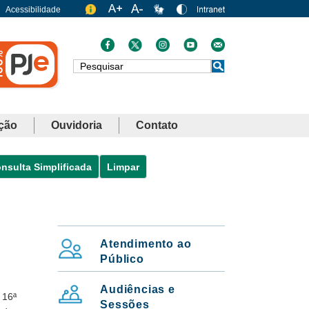
Acessibilidade
Busca
ção
Ouvidoria
Contato
nsulta Simplificada
Limpar
Atendimento ao
MENU: SERVIÇOS VERTICAL
Público
Audiências e
 16ª
Sessões