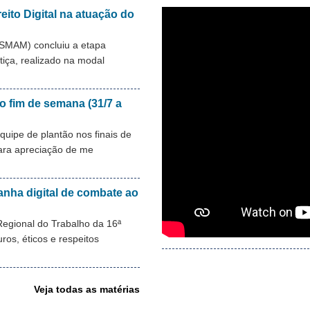
eito Digital na atuação do
ESMAM) concluiu a etapa
stiça, realizado na modal
o fim de semana (31/7 a
ipe de plantão nos finais de
para apreciação de me
anha digital de combate ao
Regional do Trabalho da 16ª
os, éticos e respeitos
Veja todas as matérias