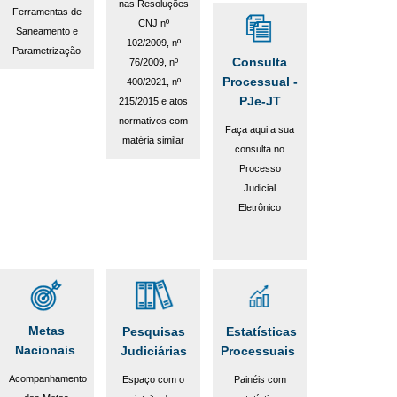
nas Resoluções
Ferramentas de
CNJ nº
Saneamento e
102/2009, nº
Parametrização
Consulta
76/2009, nº
Processual -
400/2021, nº
PJe-JT
215/2015 e atos
normativos com
Faça aqui a sua
matéria similar
consulta no
Processo
Judicial
Eletrônico
Metas
Estatísticas
Pesquisas
Nacionais
Processuais
Judiciárias
Acompanhamento
Painéis com
Espaço com o