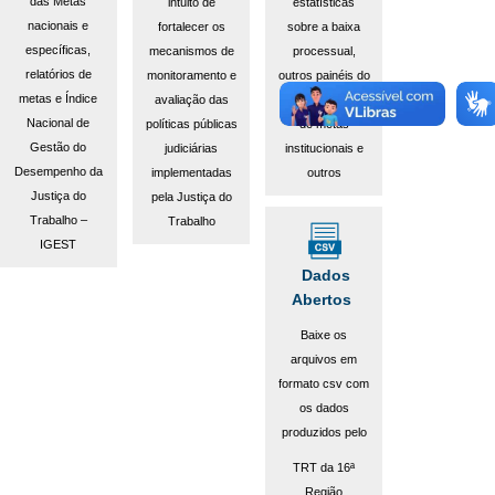
das Metas
estatísticas
intuito de
nacionais e
sobre a baixa
fortalecer os
específicas,
processual,
mecanismos de
relatórios de
outros painéis do
monitoramento e
metas e Índice
CNJ, Relatórios
avaliação das
Nacional de
de metas
políticas públicas
Gestão do
institucionais e
judiciárias
Desempenho da
outros
implementadas
Justiça do
pela Justiça do
Trabalho –
Trabalho
IGEST
Dados
Abertos
Baixe os
arquivos em
formato csv com
os dados
produzidos pelo
TRT da 16ª
Região