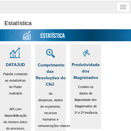
Tog
nav
Estatística
Produtividade
DATAJUD
Cumprimento
dos
das
Painéis contendo
Magistrados
Resoluções do
as estatísticas
CNJ
Contém os
do Poder
dados de
Judiciário
As
litigiosidade dos
despesas, dados
Magistrados de
de orçamento,
API com
1ª e 2ª Instância
recursos
disponibilização
humanos e
do número único
remunerações relacionados
do processo,