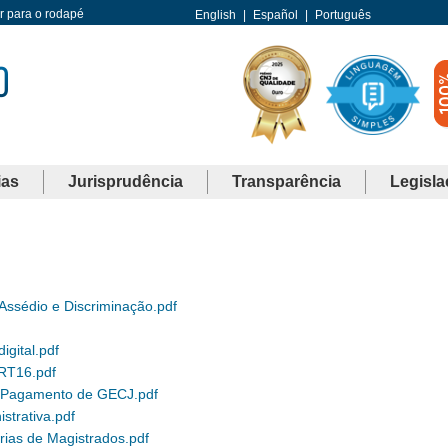
Ir para o rodapé
English
|
Español
|
Português
ias
Jurisprudência
Transparência
Legisla
a Assédio e Discriminação.pdf
igital.pdf
TRT16.pdf
 e Pagamento de GECJ.pdf
strativa.pdf
rias de Magistrados.pdf