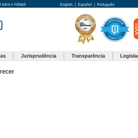
Ir para o rodapé
English
|
Español
|
Português
ias
Jurisprudência
Transparência
Legisla
arecer