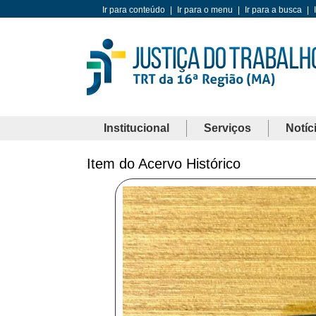
Ir para conteúdo
|
Ir para o menu
|
Ir para a busca
|
Institucional
Serviços
Notíc
Item do Acervo Histórico