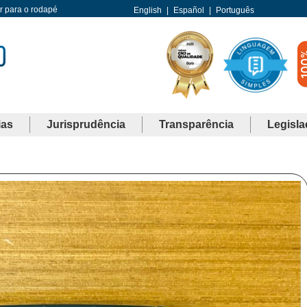
Ir para o rodapé
English
|
Español
|
Português
ias
Jurisprudência
Transparência
Legisla