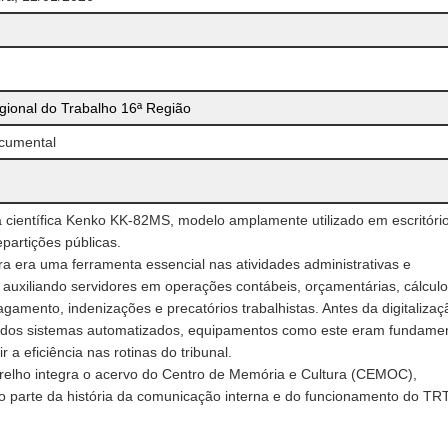
gional do Trabalho 16ª Região
cumental
 científica Kenko KK-82MS, modelo amplamente utilizado em escritório
epartições públicas.
ra era uma ferramenta essencial nas atividades administrativas e
, auxiliando servidores em operações contábeis, orçamentárias, cálcul
agamento, indenizações e precatórios trabalhistas. Antes da digitalizaç
 dos sistemas automatizados, equipamentos como este eram fundamen
r a eficiência nas rotinas do tribunal.
relho integra o acervo do Centro de Memória e Cultura (CEMOC),
 parte da história da comunicação interna e do funcionamento do TR