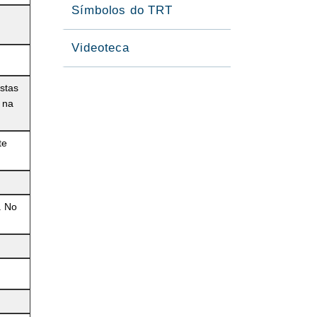
Símbolos do TRT
Videoteca
stas
 na
te
. No