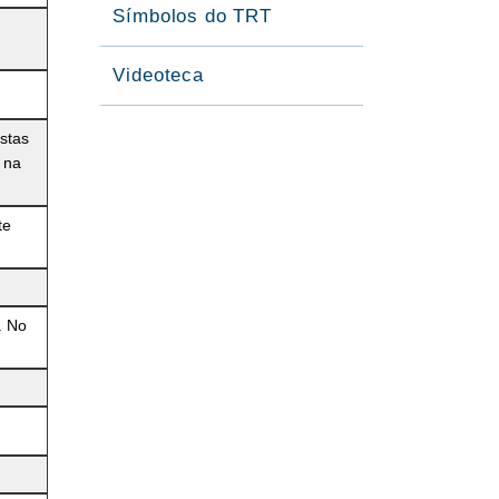
Símbolos do TRT
Videoteca
stas
 na
te
. No