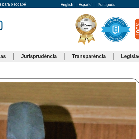
Ir para o rodapé
English
|
Español
|
Português
ias
Jurisprudência
Transparência
Legisla