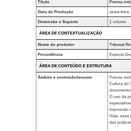
Título
Prensa metá
Data de Produção
sexta-feira
Dimensão e Suporte
1 volume
ÁREA DE CONTEXTUALIZAÇÃO
Nome do produtor
Tribunal Re
Procedência
Espécie Do
ÁREA DE CONTEÚDO E ESTRUTURA
Âmbito e conteúdo/resumo
Prensa metá
Cultura do 
documentos 
O uso da pr
especialmen
impressão 
Hoje, essa 
das prática