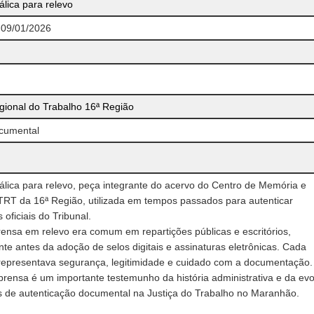
lica para relevo
, 09/01/2026
gional do Trabalho 16ª Região
cumental
lica para relevo, peça integrante do acervo do Centro de Memória e
TRT da 16ª Região, utilizada em tempos passados para autenticar
oficiais do Tribunal.
ensa em relevo era comum em repartições públicas e escritórios,
te antes da adoção de selos digitais e assinaturas eletrônicas. Cada
representava segurança, legitimidade e cuidado com a documentação.
prensa é um importante testemunho da história administrativa e da ev
s de autenticação documental na Justiça do Trabalho no Maranhão.