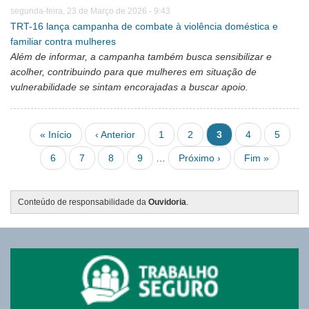
segunda-feira, 23 de Março de 2026 - 9:43
TRT-16 lança campanha de combate à violência doméstica e
familiar contra mulheres
Além de informar, a campanha também busca sensibilizar e
acolher, contribuindo para que mulheres em situação de
vulnerabilidade se sintam encorajadas a buscar apoio.
Pagination
First page
Previous page
Página
Página
Página atual
Página
Página
« Início
‹ Anterior
1
2
3
4
5
Página
Página
Página
Página
Next page
Last page
6
7
8
9
…
Próximo ›
Fim »
Conteúdo de responsabilidade da
Ouvidoria
.