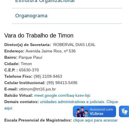
Estrutura Organizacional
Organograma
Vara do Trabalho de Timon
Diretor(a) de Secretaria:
ROBERVAL DIAS LEAL
Endereço:
Avenida Jaime Rios, nº 536
Bairro:
Parque Piauí
Cidade:
Timon
C.E.P. :
65630-370
Telefone Fixo:
(98) 2109-9463
Celular Institucional:
(99) 98413-5496
E-mail:
vttimon@trt16.jus.br
Balcão Virtual:
meet.google.com/baq-kzev-bjc
Demais contatos:
unidades administrativas e judiciais. Clique
aqui
Escala Presencial de Magistrados:
clique aqui para acessar