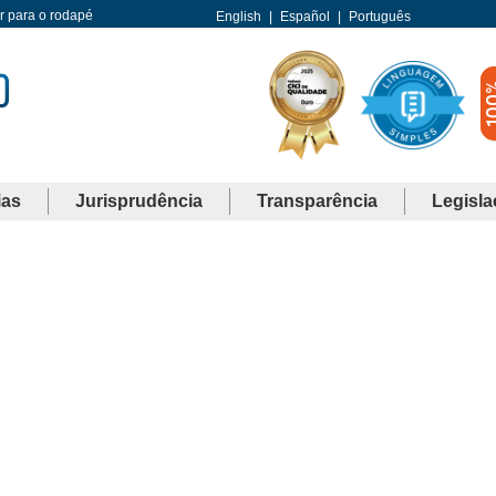
Ir para o rodapé
English
|
Español
|
Português
ias
Jurisprudência
Transparência
Legisla