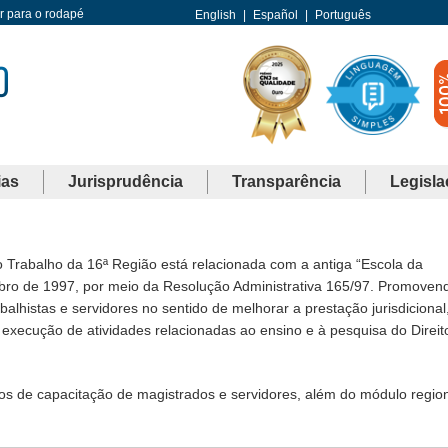
Ir para o rodapé
English
|
Español
|
Português
ias
Jurisprudência
Transparência
Legisla
o Trabalho da 16ª Região está relacionada com a antiga “Escola da
bro de 1997, por meio da Resolução Administrativa 165/97. Promoven
lhistas e servidores no sentido de melhorar a prestação jurisdicional
xecução de atividades relacionadas ao ensino e à pesquisa do Direit
s de capacitação de magistrados e servidores, além do módulo region