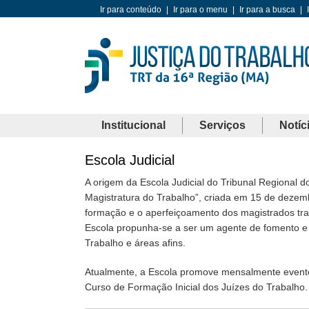
Ir para conteúdo
|
Ir para o menu
|
Ir para a busca
|
Institucional
Serviços
Notíc
Escola Judicial
A origem da Escola Judicial do Tribunal Regional d
Magistratura do Trabalho”, criada em 15 de dezem
formação e o aperfeiçoamento dos magistrados traba
Escola propunha-se a ser um agente de fomento e e
Trabalho e áreas afins.
Atualmente, a Escola promove mensalmente evento
Curso de Formação Inicial dos Juízes do Trabalho.