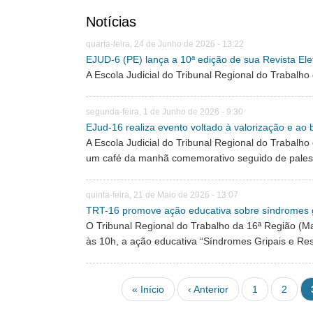
Notícias
quarta-feira, 24 de Junho de 2026 - 13:22
EJUD-6 (PE) lança a 10ª edição de sua Revista Ele
A Escola Judicial do Tribunal Regional do Trabalh
segunda-feira, 1 de Junho de 2026 - 9:30
EJud-16 realiza evento voltado à valorização e ao
A Escola Judicial do Tribunal Regional do Trabalho
um café da manhã comemorativo seguido de pales
quinta-feira, 21 de Maio de 2026 - 13:07
TRT-16 promove ação educativa sobre síndromes gr
O Tribunal Regional do Trabalho da 16ª Região (Ma
às 10h, a ação educativa “Síndromes Gripais e Resp
Pagination
First page
Previous page
Página
Página
« Início
‹ Anterior
1
2