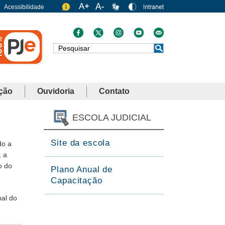
Acessibilidade
Busca
ção
Ouvidoria
Contato
ESCOLA JUDICIAL
Site da escola
do a
, a
o do
Plano Anual de
Capacitação
al do