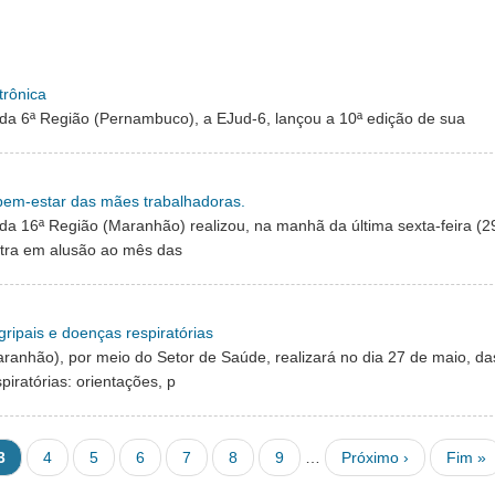
trônica
o da 6ª Região (Pernambuco), a EJud-6, lançou a 10ª edição de sua
 bem-estar das mães trabalhadoras.
 da 16ª Região (Maranhão) realizou, na manhã da última sexta-feira (2
tra em alusão ao mês das
ipais e doenças respiratórias
ranhão), por meio do Setor de Saúde, realizará no dia 27 de maio, da
iratórias: orientações, p
Página atual
Página
Página
Página
Página
Página
Página
Next page
Last p
3
4
5
6
7
8
9
…
Próximo ›
Fim »