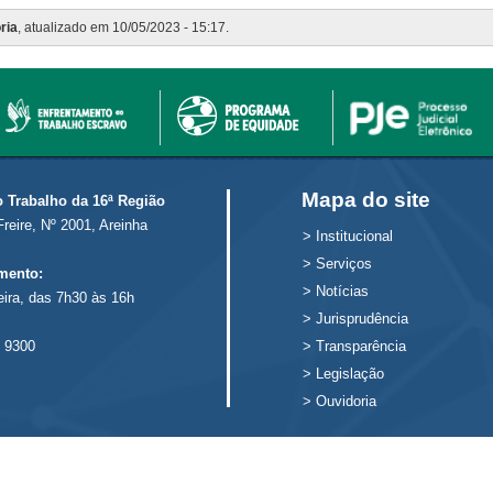
ria
, atualizado em 10/05/2023 - 15:17.
Mapa do site
o Trabalho da 16ª Região
Freire, Nº 2001, Areinha
>
Institucional
>
Serviços
mento:
>
Notícias
eira, das 7h30 às 16h
>
Jurisprudência
 9300
>
Transparência
>
Legislação
>
Ouvidoria