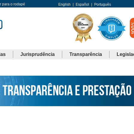
Ir para o rodapé
English
|
Español
|
Português
ias
Jurisprudência
Transparência
Legisla