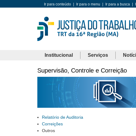
Ir para conteúdo
|
Ir para o menu
|
Ir para a busca
|
Institucional
Serviços
Notíc
Supervisão, Controle e Correição
Relatório de Auditoria
Correições
Outros