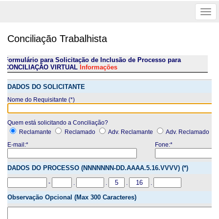
Tog
nav
Conciliação Trabalhista