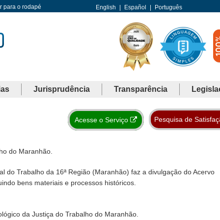
Ir para o rodapé
English
|
Español
|
Português
ias
Jurisprudência
Transparência
Legisla
Pesquisa de Satisfa
Acesse o Serviço
lho do Maranhão.
al do Trabalho da 16ª Região (Maranhão) faz a divulgação do Acervo
uindo bens materiais e processos históricos.
lógico da Justiça do Trabalho do Maranhão.