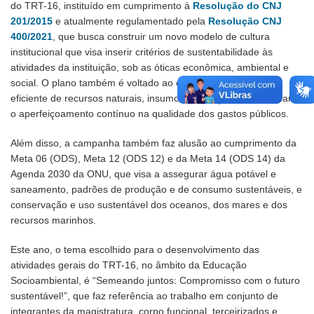
do TRT-16, instituído em cumprimento à
Resolução do CNJ
201/2015
e atualmente regulamentado pela
Resolução CNJ
400/2021
, que busca construir um novo modelo de cultura
institucional que visa inserir critérios de sustentabilidade às
atividades da instituição, sob as óticas econômica, ambiental e
social. O plano também é voltado ao consumo consciente e
eficiente de recursos naturais, insumos e serviços públicos, para
o aperfeiçoamento contínuo na qualidade dos gastos públicos.
Além disso, a campanha também faz alusão ao cumprimento da
Meta 06 (ODS), Meta 12 (ODS 12) e da Meta 14 (ODS 14) da
Agenda 2030 da ONU, que visa a assegurar água potável e
saneamento, padrões de produção e de consumo sustentáveis, e
conservação e uso sustentável dos oceanos, dos mares e dos
recursos marinhos.
Este ano, o tema escolhido para o desenvolvimento das
atividades gerais do TRT-16, no âmbito da Educação
Socioambiental, é “Semeando juntos: Compromisso com o futuro
sustentável!”, que faz referência ao trabalho em conjunto de
integrantes da magistratura, corpo funcional, terceirizados e