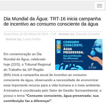
Tog
nav
Dia Mundial da Água: TRT-16 inicia campanha
de incentivo ao consumo consciente da água
Sexta-Feira, 22 De Março De 2024 - 7:26
Redator (a)
Eduardo Carvalho
Revisor (a)
Luane Freitas
Em comemoração ao Dia
Mundial da Água, celebrado
hoje (22/3), o Tribunal Regional
do Trabalho da 16ª Região
(MA) inicia a campanha anual de incentivo ao consumo
consciente da água, observando a necessidade de economizar
esse importante recurso para a vida humana e o meio ambiente.
A iniciativa é coordenada pelo Setor de Gestão Socioambiental, e
possui o tema
“Consumo consciente, água preservada: sua
contribuição faz a diferença!”
.