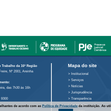
Mapa do site
o Trabalho da 16ª Região
Freire, Nº 2001, Areinha
>
Institucional
>
Serviços
mento:
>
Notícias
eira, das 7h30 às 16h
>
Jurisprudência
 9300
>
Transparência
>
Legislação
melhantes de acordo com as
Política de Privacidade
da instituição. Ao ut
>
Ouvidoria