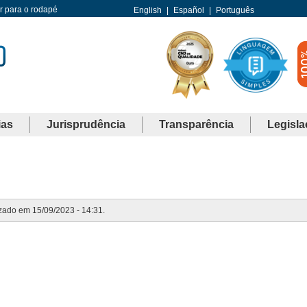
Ir para o rodapé
English
|
Español
|
Português
ias
Jurisprudência
Transparência
Legisla
izado em 15/09/2023 - 14:31.