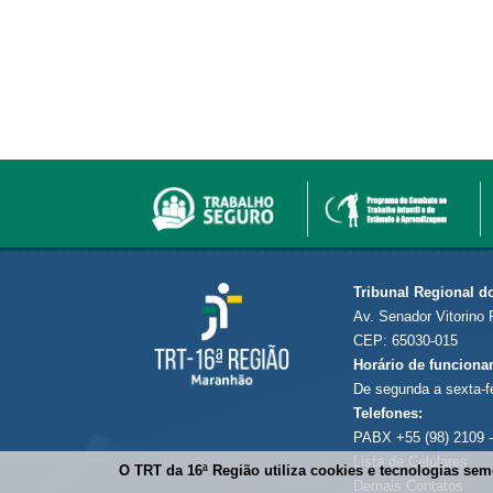
Tribunal Regional d
Av. Senador Vitorino 
CEP: 65030-015
Horário de funciona
De segunda a sexta-f
Telefones:
PABX +55 (98) 2109 -
Lista de Celulares
O TRT da 16ª Região utiliza cookies e tecnologias se
Demais Contatos