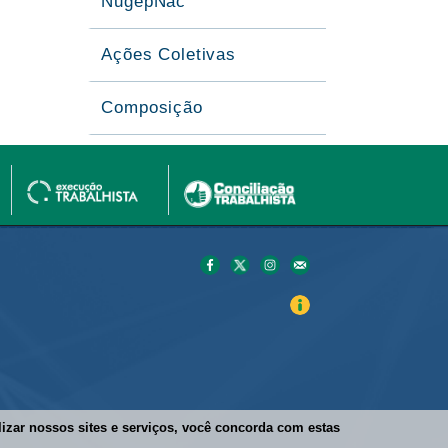
NugepNac
Ações Coletivas
Composição
ilizar nossos sites e serviços, você concorda com estas