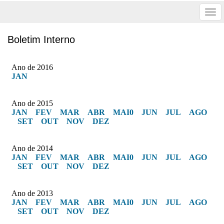
Tog
nav
Boletim Interno