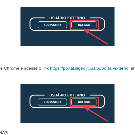
gle Chrome e acesse o link
https://portal.sigeo.jt.jus.br/portal-externo
, e
HA?]