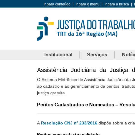
Ir para conteúdo
|
Ir para o menu
|
Ir para a busca
|
Institucional
Serviços
Notíc
Assistência Judiciária da Justiça 
O Sistema Eletrônico de Assistência Judiciária da Ju
ao cadastro e ao gerenciamento de peritos, tradut
justiça gratuita.
Peritos Cadastrados e Nomeados – Resolu
A
Resolução CNJ nº 233/2016
dispõe sobre a cria
Peritos com cadastro validado