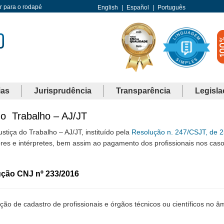
Ir para o rodapé
English
|
Español
|
Português
ias
Jurisprudência
Transparência
Legisla
do Trabalho – AJ/JT
stiça do Trabalho – AJ/JT, instituído pela
Resolução n. 247/CSJT, de 2
ores e intérpretes, bem assim ao pagamento dos profissionais nos cas
ção CNJ nº 233/2016
ção de cadastro de profissionais e órgãos técnicos ou científicos no â