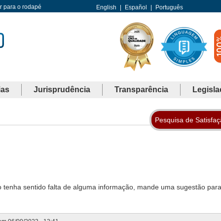
Ir para o rodapé
English
|
Español
|
Português
ias
Jurisprudência
Transparência
Legisla
Pesquisa de Satisfa
o tenha sentido falta de alguma informação, mande uma sugestão para