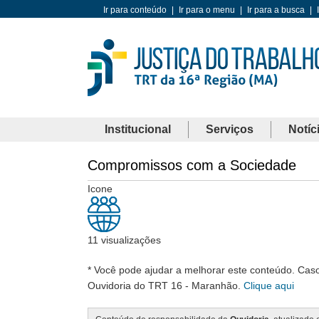
Ir para conteúdo
|
Ir para o menu
|
Ir para a busca
|
Institucional
Serviços
Notíc
Compromissos com a Sociedade
Icone
11 visualizações
* Você pode ajudar a melhorar este conteúdo. Cas
Ouvidoria do TRT 16 - Maranhão.
Clique aqui