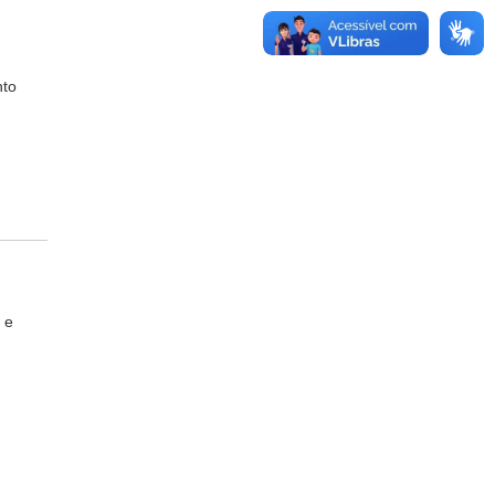
nto
 e