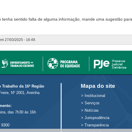
o tenha sentido falta de alguma informação, mande uma sugestão para
 em 27/03/2025 - 16:49.
Mapa do site
o Trabalho da 16ª Região
Freire, Nº 2001, Areinha
>
Institucional
>
Serviços
mento:
>
Notícias
eira, das 7h30 às 16h
>
Jurisprudência
 9300
>
Transparência