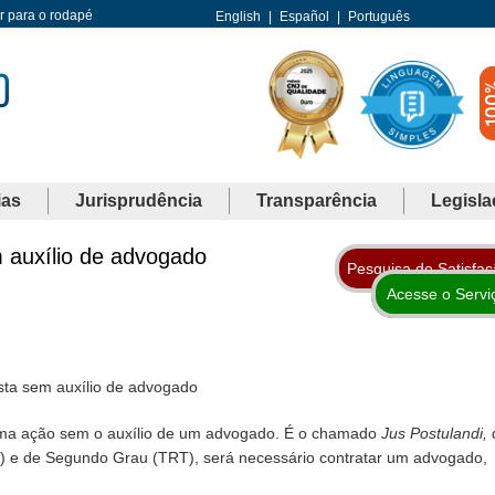
Ir para o rodapé
English
|
Español
|
Português
ias
Jurisprudência
Transparência
Legisla
 auxílio de advogado
Pesquisa de Satisfa
Acesse o Servi
sta sem auxílio de advogado
 uma ação sem o auxílio de um advogado. É o chamado
Jus Postulandi,
ho) e de Segundo Grau (TRT), será necessário contratar um advogado,