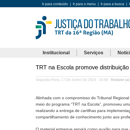
Ir para conteúdo
|
Ir para o menu
|
Ir para a busca
|
Institucional
Serviços
Notíc
TRT na Escola promove distribuição 
Segunda-Feira, 17 De Junho De 2024 - 16:49
Redator (a)
Alinhada com o compromisso do Tribunal Regional d
meio do programa “TRT na Escola”, promoveu uma sé
realizando a entrega de cartilhas para implementaç
compartilhamento de conhecimento junto aos profe
O material entregue servirá como auxílio para que