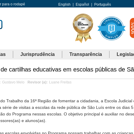
Ir para o rodapé
English
|
Español
|
Português
ias
Jurisprudência
Transparência
Legisla
de cartilhas educativas em escolas públicas de Sã
Gustavo Melo
Revisor (a)
Luane Freitas
o Trabalho da 16ª Região de fomentar a cidadania, a Escola Judicial d
rie de visitas a escolas da rede pública de São Luís entre os dias 5
ão do Programa nessas escolas. O objetivo principal é auxiliar no des
ssores(as) e alunos(as).
 as escolas envolvidas no Programa possam trabalhar com as crianças