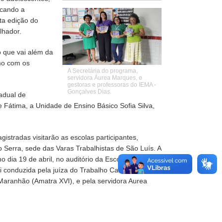
icando a
ta edição do
lhador.
 que vai além da
imo com os
A Secretária do programa,
servidora Áurea Marques, e
gestoras e professoras do IEMA -
Gonçalves Dias.
adual de
Fátima, a Unidade de Ensino Básico Sofia Silva,
istradas visitarão as escolas participantes,
 Serra, sede das Varas Trabalhistas de São Luís. A
dia 19 de abril, no auditório da Escola Judicial do
i conduzida pela juíza do Trabalho Carolina
Maranhão (Amatra XVI), e pela servidora Aurea