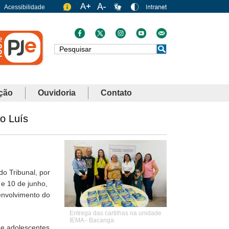
Acessibilidade
Busca
ção
Ouvidoria
Contato
o Luís
o Tribunal, por
 e 10 de junho,
envolvimento do
Entrega das cartilhas na unidade
IEMA - Bacanga.
 e adolescentes,