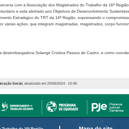
arceria com a Associação dos Magistrados do Trabalho da 16ª Região
voluntário e está alinhado aos Objetivos de Desenvolvimento Sustent
amento Estratégico do TRT da 16ª Região, expressando o compromisso i
 várias ações, que integram magistradas, magistrados, corpo funcion
a a desembargadora Solange Cristina Passos de Castro, e como coorden
icação Social
, atualizado em 20/06/2024 - 10:46.
Mapa do site
o Trabalho da 16ª Região