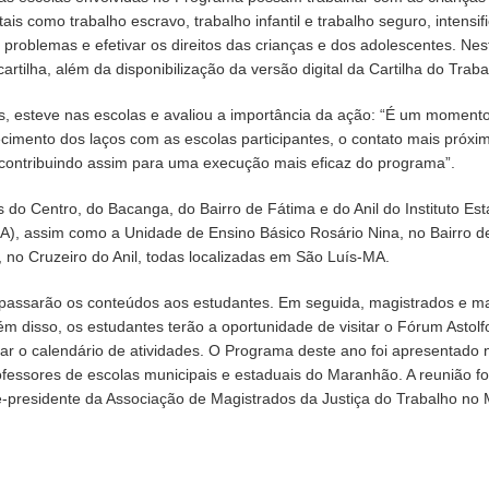
 como trabalho escravo, trabalho infantil e trabalho seguro, intensif
problemas e efetivar os direitos das crianças e dos adolescentes. Nes
tilha, além da disponibilização da versão digital da Cartilha do Traba
s, esteve nas escolas e avaliou a importância da ação: “É um momento
alecimento dos laços com as escolas participantes, o contato mais próx
, contribuindo assim para uma execução mais eficaz do programa”.
 do Centro, do Bacanga, do Bairro de Fátima e do Anil do Instituto Est
), assim como a Unidade de Ensino Básico Rosário Nina, no Bairro de 
, no Cruzeiro do Anil, todas localizadas em São Luís-MA.
repassarão os conteúdos aos estudantes. Em seguida, magistrados e mag
 disso, os estudantes terão a oportunidade de visitar o Fórum Astolfo
r o calendário de atividades. O Programa deste ano foi apresentado no 
fessores de escolas municipais e estaduais do Maranhão. A reunião fo
e-presidente da Associação de Magistrados da Justiça do Trabalho no 