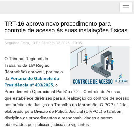
Tog
nav
TRT-16 aprova novo procedimento para
controle de acesso às suas instalações físicas
Segunda-Feira, 13 De Outubro De 2025 - 10:05
O Tribunal Regional do
Trabalho da 16ª Região
(Maranhão) aprovou, por meio
da
Portaria do Gabinete da
Presidência nº 493/2025
, o
Procedimento Operacional Padrão nº 2 – Controle de Acesso,
que estabelece diretrizes para a realização do controle de acesso
nos prédios da Justiça do Trabalho no Maranhão. O POP nº 2 foi
elaborado pela Divisão de Polícia Judicial (DIVPOL) e também
disciplina os procedimentos e responsabilidades a serem
observados por policiais judiciais e vigilantes.