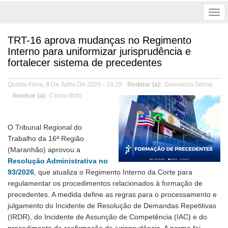
Tog
nav
TRT-16 aprova mudanças no Regimento
Interno para uniformizar jurisprudência e
fortalecer sistema de precedentes
Quarta-Feira, 8 De Julho De 2026 - 14:29
Redator (a)
Geovanna Selma
Revisor (a)
Cícero Brito
O Tribunal Regional do
Trabalho da 16ª Região
(Maranhão) aprovou a
Resolução Administrativa no
93/2026
, que atualiza o Regimento Interno da Corte para
regulamentar os procedimentos relacionados à formação de
precedentes. A medida define as regras para o processamento e
julgamento do Incidente de Resolução de Demandas Repetitivas
(IRDR), do Incidente de Assunção de Competência (IAC) e do
procedimento de reafirmação de jurisprudência. A norma foi