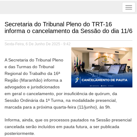
Tog
nav
Secretaria do Tribunal Pleno do TRT-16
informa o cancelamento da Sessão do dia 11/6
Sexta-Feira, 6 De Junho De 2025 - 9:42
A Secretaria do Tribunal Pleno
e das Turmas do Tribunal
Regional do Trabalho da 16ª
Região (Maranhão) informa a
advogados e jurisdicionados
em geral o cancelamento, por insuficiência de quórum, da
Sessão Ordinária da 1ª Turma, na modalidade presencial,
marcada para a próxima quarta-feira (11/junho), às 9h.
Informa, ainda, que os processos pautados na Sessão presencial
cancelada serão incluídos em pauta futura, a ser publicada
posteriormente.