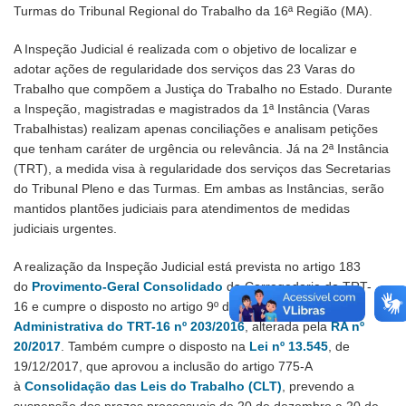
Turmas do Tribunal Regional do Trabalho da 16ª Região (MA).
A Inspeção Judicial é realizada com o objetivo de localizar e
adotar ações de regularidade dos serviços das 23 Varas do
Trabalho que compõem a Justiça do Trabalho no Estado. Durante
a Inspeção, magistradas e magistrados da 1ª Instância (Varas
Trabalhistas) realizam apenas conciliações e analisam petições
que tenham caráter de urgência ou relevância. Já na 2ª Instância
(TRT), a medida visa à regularidade dos serviços das Secretarias
do Tribunal Pleno e das Turmas. Em ambas as Instâncias, serão
mantidos plantões judiciais para atendimentos de medidas
judiciais urgentes.
A realização da Inspeção Judicial está prevista no artigo 183
do
Provimento-Geral Consolidado
da Corregedoria do TRT-
16 e cumpre o disposto no artigo 9º da
Resolução
Administrativa do TRT-16 nº 203/2016
, alterada pela
RA nº
20/2017
. Também cumpre o disposto na
Lei nº 13.545
, de
19/12/2017, que aprovou a inclusão do artigo 775-A
à
Consolidação das Leis do Trabalho (CLT)
, prevendo a
suspensão dos prazos processuais de 20 de dezembro a 20 de