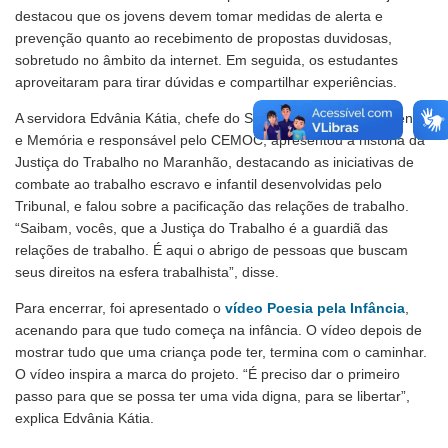
destacou que os jovens devem tomar medidas de alerta e
prevenção quanto ao recebimento de propostas duvidosas,
sobretudo no âmbito da internet. Em seguida, os estudantes
aproveitaram para tirar dúvidas e compartilhar experiências.
A servidora Edvânia Kátia, chefe do Setor de Gestão Documental
e Memória e responsável pelo CEMOC, apresentou a história da
Justiça do Trabalho no Maranhão, destacando as iniciativas de
combate ao trabalho escravo e infantil desenvolvidas pelo
Tribunal, e falou sobre a pacificação das relações de trabalho.
“Saibam, vocês, que a Justiça do Trabalho é a guardiã das
relações de trabalho. É aqui o abrigo de pessoas que buscam
seus direitos na esfera trabalhista”, disse.
Para encerrar, foi apresentado o
vídeo Poesia pela Infância
,
acenando para que tudo começa na infância. O vídeo depois de
mostrar tudo que uma criança pode ter, termina com o caminhar.
O vídeo inspira a marca do projeto. “É preciso dar o primeiro
passo para que se possa ter uma vida digna, para se libertar”,
explica Edvânia Kátia.