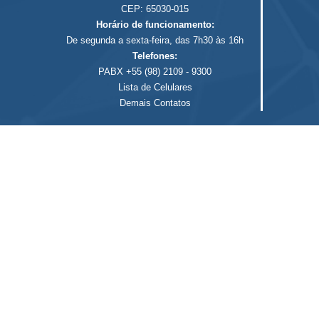
CEP: 65030-015
Horário de funcionamento:
De segunda a sexta-feira, das 7h30 às 16h
Telefones:
PABX +55 (98) 2109 - 9300
Lista de Celulares
Demais Contatos