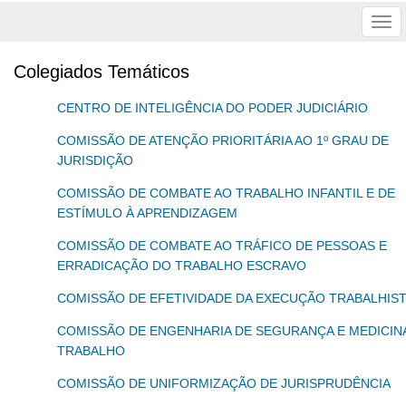
Tog
nav
Colegiados Temáticos