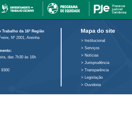
Mapa do site
o Trabalho da 16ª Região
Freire, Nº 2001, Areinha
>
Institucional
>
Serviços
mento:
>
Notícias
eira, das 7h30 às 16h
>
Jurisprudência
 9300
>
Transparência
>
Legislação
>
Ouvidoria