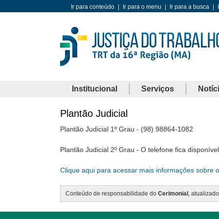
Ir para conteúdo
|
Ir para o menu
|
Ir para a busca
|
Institucional
Serviços
Notíc
Plantão Judicial
Plantão Judicial 1º Grau - (98) 98864-1082
Plantão Judicial 2º Grau - O telefone fica disponív
Clique aqui para acessar mais informações sobre o 
Conteúdo de responsabilidade do
Cerimonial
, atualizad