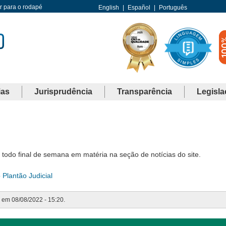
Ir para o rodapé
English
|
Español
|
Português
ias
Jurisprudência
Transparência
Legisla
el todo final de semana em matéria na seção de notícias do site.
Plantão Judicial
o em 08/08/2022 - 15:20.