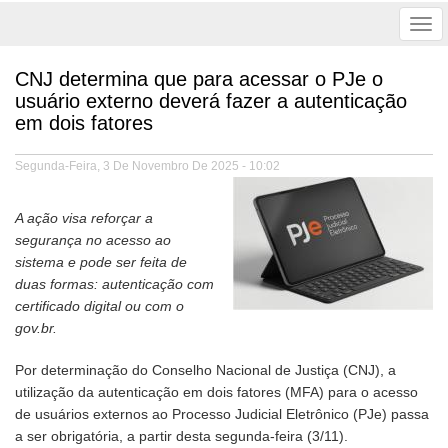
Tog
nav
CNJ determina que para acessar o PJe o
usuário externo deverá fazer a autenticação
em dois fatores
Segunda-Feira, 3 De Novembro De 2025 - 10:02
A ação visa reforçar a
segurança no acesso ao
sistema e pode ser feita de
duas formas: autenticação com
certificado digital ou com o
gov.br.
Por determinação do Conselho Nacional de Justiça (CNJ), a
utilização da autenticação em dois fatores (MFA) para o acesso
de usuários externos ao Processo Judicial Eletrônico (PJe) passa
a ser obrigatória, a partir desta segunda-feira (3/11).